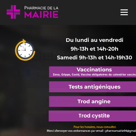
Skip to content
Menu
BIENVENUE
à la Pharmacie de la Mairie
EN SAVOIR +