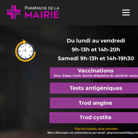
Skip to content
Menu
BIENVENUE
à la Pharmacie de la Mairie
EN SAVOIR +