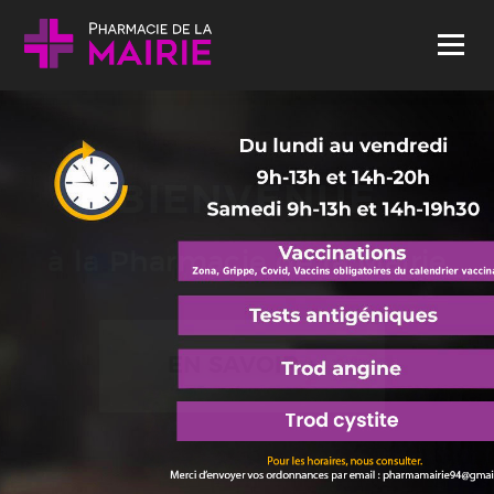
Skip to content
Menu
BIENVENUE
à la Pharmacie de la Mairie
EN SAVOIR +