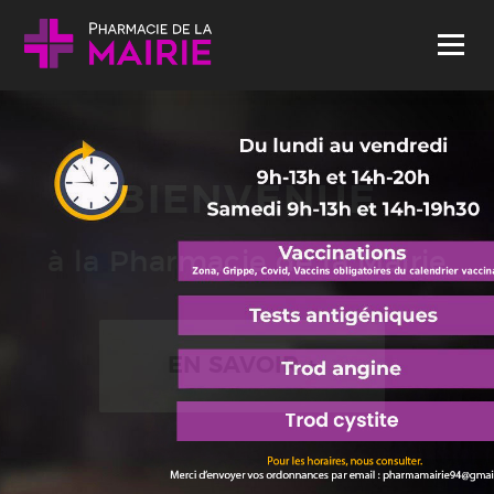
Skip to content
Menu
BIENVENUE
à la Pharmacie de la Mairie
EN SAVOIR +