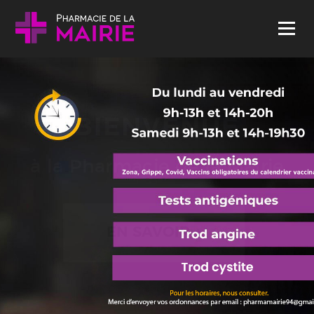
Skip to content
Menu
BIENVENUE
à la Pharmacie de la Mairie
EN SAVOIR +