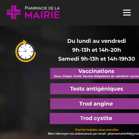
Skip to content
Menu
BIENVENUE
à la Pharmacie de la Mairie
EN SAVOIR +