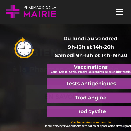
Skip to content
Menu
BIENVENUE
à la Pharmacie de la Mairie
EN SAVOIR +