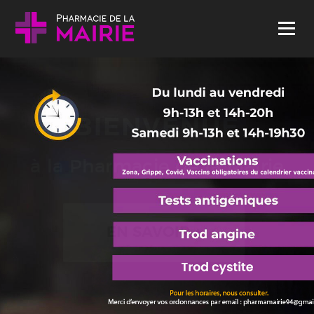
Skip to content
Menu
BIENVENUE
à la Pharmacie de la Mairie
EN SAVOIR +