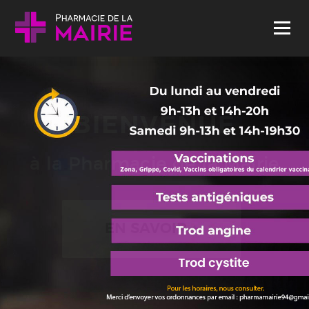
Skip to content
Menu
BIENVENUE
à la Pharmacie de la Mairie
EN SAVOIR +