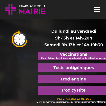
Skip to content
Menu
BIENVENUE
à la Pharmacie de la Mairie
EN SAVOIR +