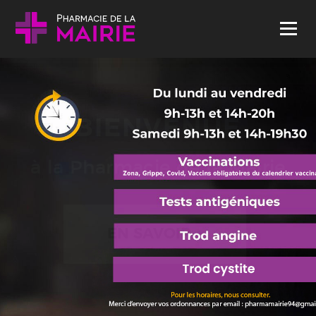
Skip to content
Menu
BIENVENUE
à la Pharmacie de la Mairie
EN SAVOIR +