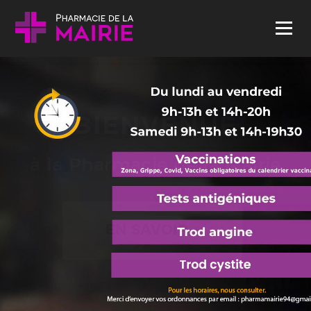
Skip to content
Menu
BIENVENUE
à la Pharmacie de la Mairie
EN SAVOIR +