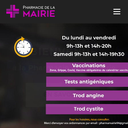
Skip to content
Menu
BIENVENUE
à la Pharmacie de la Mairie
EN SAVOIR +