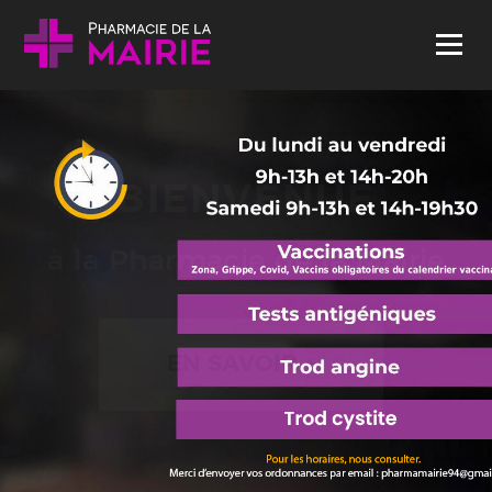
Skip to content
Menu
BIENVENUE
à la Pharmacie de la Mairie
EN SAVOIR +