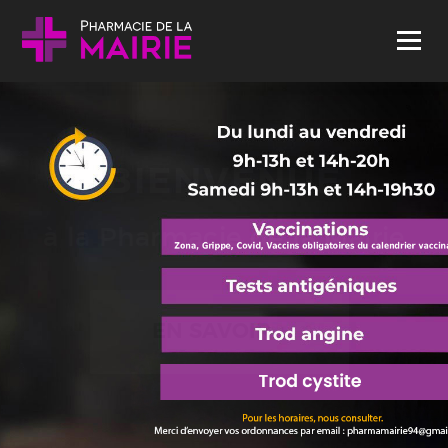
Skip to content
Menu
BIENVENUE
à la Pharmacie de la Mairie
EN SAVOIR +