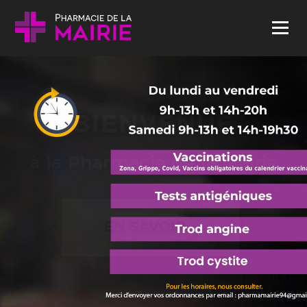
Skip to content
Menu
BIENVENUE
à la Pharmacie de la Mairie
EN SAVOIR +