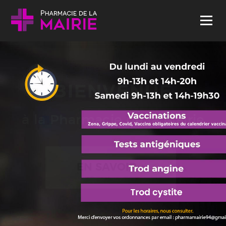
Skip to content
Menu
BIENVENUE
à la Pharmacie de la Mairie
EN SAVOIR +