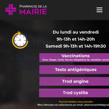
Skip to content
Menu
BIENVENUE
à la Pharmacie de la Mairie
EN SAVOIR +