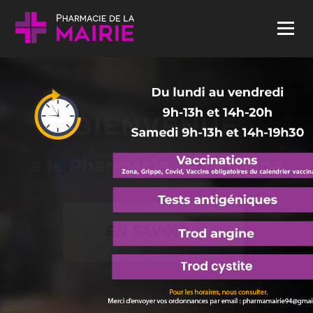
Skip to content
Menu
BIENVENUE
à la Pharmacie de la Mairie
EN SAVOIR +