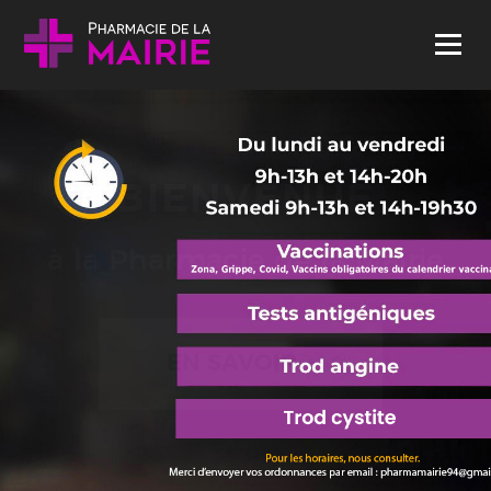
Skip to content
Menu
BIENVENUE
à la Pharmacie de la Mairie
EN SAVOIR +