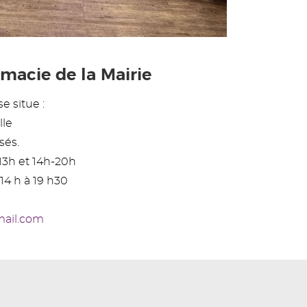
macie de la Mairie
e situe :
lle
sés.
13h et 14h-20h
14 h à 19 h30
mail.com