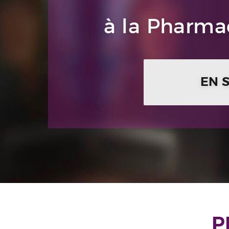
à la Pharmac
EN 
P