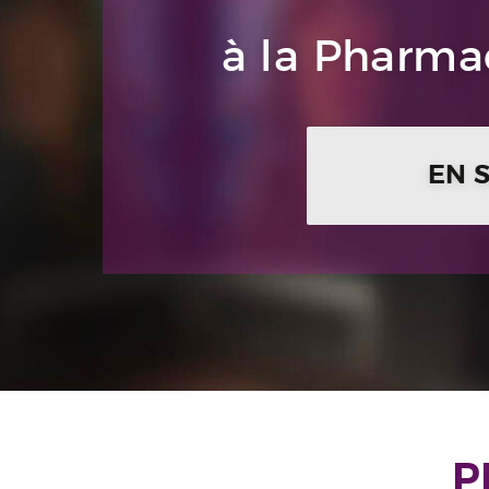
à la Pharmac
EN 
P