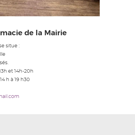
macie de la Mairie
e situe :
lle
sés.
13h et 14h-20h
14 h à 19 h30
mail.com