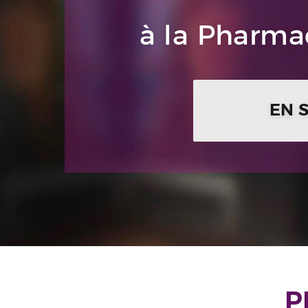
à la Pharmac
EN 
P