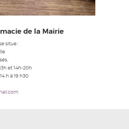
macie de la Mairie
e situe :
lle
sés.
13h et 14h-20h
14 h à 19 h30
mail.com