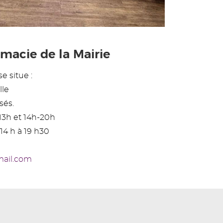
macie de la Mairie
e situe :
lle
sés.
13h et 14h-20h
14 h à 19 h30
mail.com