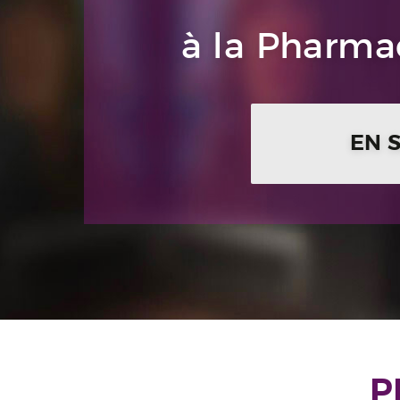
à la Pharmac
EN 
P