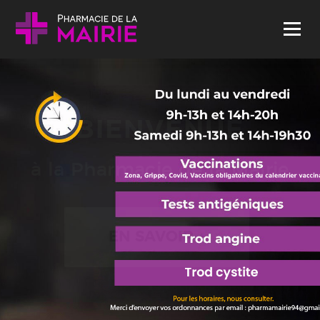
Skip to content
Menu
BIENVENUE
à la Pharmacie de la Mairie
EN SAVOIR +