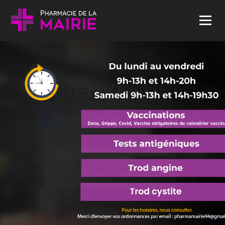
Skip to content
Menu
BIENVENUE
à la Pharmacie de la Mairie
EN SAVOIR +