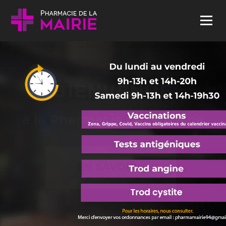
Skip to content
Menu
BIENVENUE
à la Pharmacie de la Mairie
EN SAVOIR +