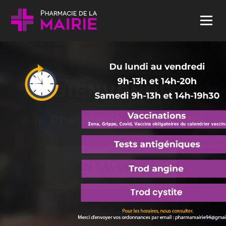
Skip to content
Menu
BIENVENUE
à la Pharmacie de la Mairie
EN SAVOIR +