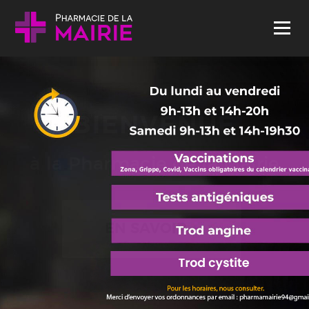
Skip to content
Menu
BIENVENUE
à la Pharmacie de la Mairie
EN SAVOIR +