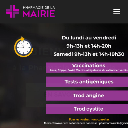
Skip to content
Menu
BIENVENUE
à la Pharmacie de la Mairie
EN SAVOIR +