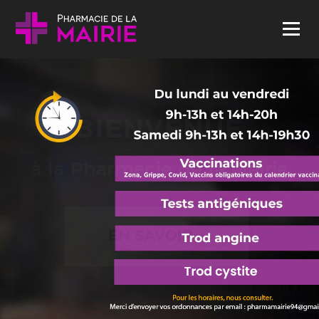
Skip to content
Menu
BIENVENUE
à la Pharmacie de la Mairie
EN SAVOIR +