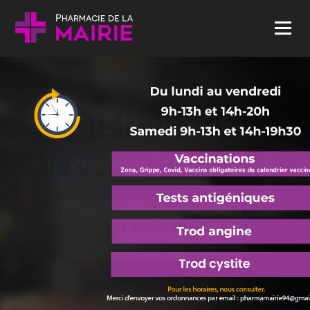
Skip to content
Menu
BIENVENUE
à la Pharmacie de la Mairie
EN SAVOIR +