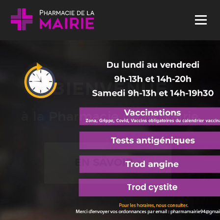
Skip to content
Menu
BIENVENUE
à la Pharmacie de la Mairie
EN SAVOIR +