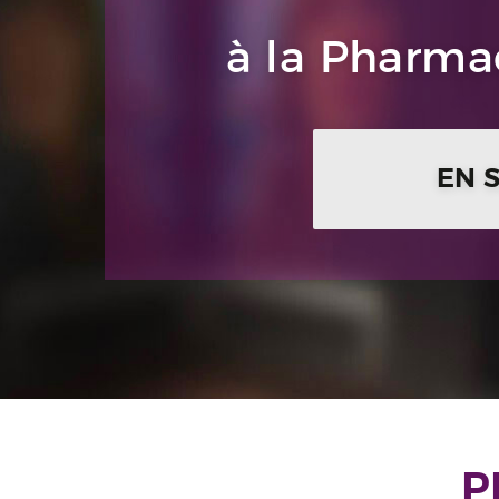
à la Pharmac
EN 
P