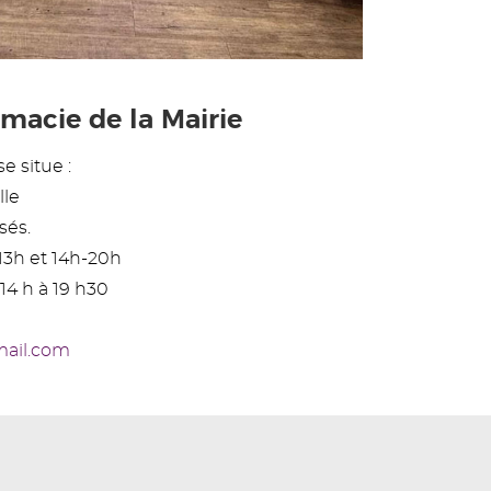
macie de la Mairie
e situe :
lle
sés.
13h et 14h-20h
14 h à 19 h30
mail.com