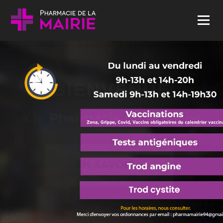
Skip to content
Menu
BIENVENUE
à la Pharmacie de la Mairie
EN SAVOIR +