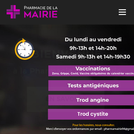
Skip to content
Menu
BIENVENUE
à la Pharmacie de la Mairie
EN SAVOIR +