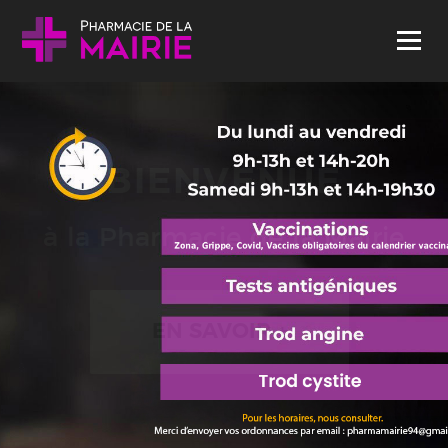
Skip to content
Menu
BIENVENUE
à la Pharmacie de la Mairie
EN SAVOIR +