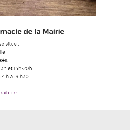
macie de la Mairie
e situe :
lle
sés.
13h et 14h-20h
14 h à 19 h30
mail.com