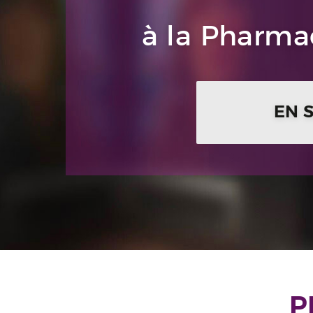
à la Pharmac
EN 
P