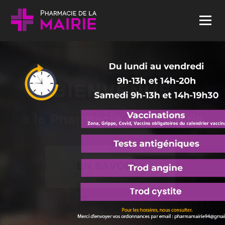
Skip to content
Menu
BIENVENUE
à la Pharmacie de la Mairie
EN SAVOIR +