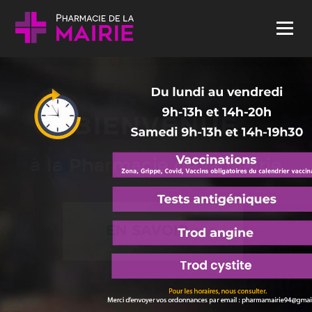
Skip to content
Menu
BIENVENUE
à la Pharmacie de la Mairie
EN SAVOIR +