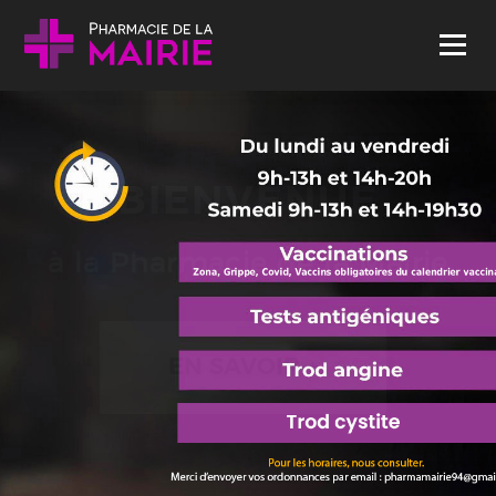
Skip to content
Menu
BIENVENUE
à la Pharmacie de la Mairie
EN SAVOIR +