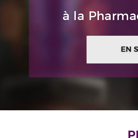
à la Pharmac
EN 
P