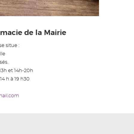
macie de la Mairie
e situe :
lle
sés.
13h et 14h-20h
14 h à 19 h30
mail.com