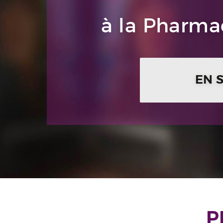
à la Pharmac
EN 
P