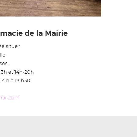
macie de la Mairie
e situe :
lle
sés.
13h et 14h-20h
14 h à 19 h30
mail.com