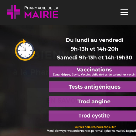
Skip to content
Menu
BIENVENUE
à la Pharmacie de la Mairie
EN SAVOIR +